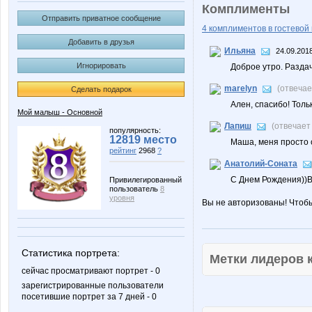
Комплименты
Отправить приватное сообщение
4 комплиментов в гостевой 
Добавить в друзья
Ильяна
24.09.2018
Игнорировать
Доброе утро. Разда
marelyn
(отвеча
Сделать подарок
Ален, спасибо! Толь
Мой малыш - Основной
Лапиш
(отвечает
популярность:
12819 место
Маша, меня просто 
рейтинг
2968
?
Анатолий-Соната
С Днем Рождения))В
Привилегированный
пользователь
8
уровня
Вы не авторизованы! Чтоб
Статистика портрета:
Метки лидеров
сейчас просматривают портрет - 0
зарегистрированные пользователи
посетившие портрет за 7 дней - 0